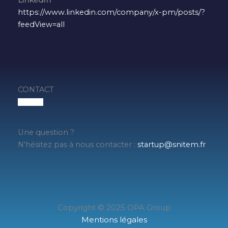
LinkedIn
https://www.linkedin.com/company/x-pm/posts/?
feedView=all
CONTACT
Une question ?
N'hésitez pas à nous contacter :
startup@snitem.fr
Copyright © 2025 OPA Group
Mentions légales