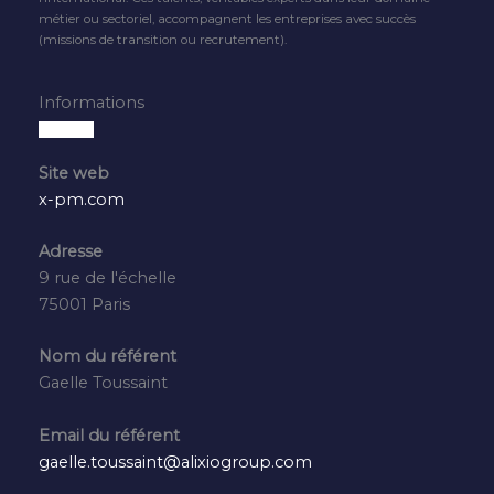
métier ou sectoriel, accompagnent les entreprises avec succès
(missions de transition ou recrutement).
Informations
Site web
x-pm.com
Adresse
9 rue de l'échelle
75001 Paris
Nom du référent
Gaelle Toussaint
Email du référent
gaelle.toussaint@alixiogroup.com