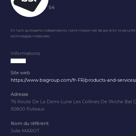
S4
En tant qu'experts indépendants, notre mission est de garantir la sécuri
technologies médicales.
Informations
Site web
https://www.bsigroup.com/fr-FR/products-and-services/
Adresse
76 Route De La Demi-Lune Les Collines De l'Arche Bat 
92800 Puteaux
Nom du référent
Julie MAROT